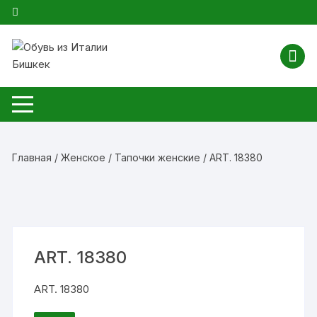
Перейти
к
содержимому
Главная
/
Женское
/
Тапочки женские
/ ART. 18380
ART. 18380
ART. 18380