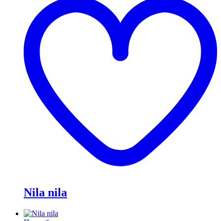
и
Nila nila