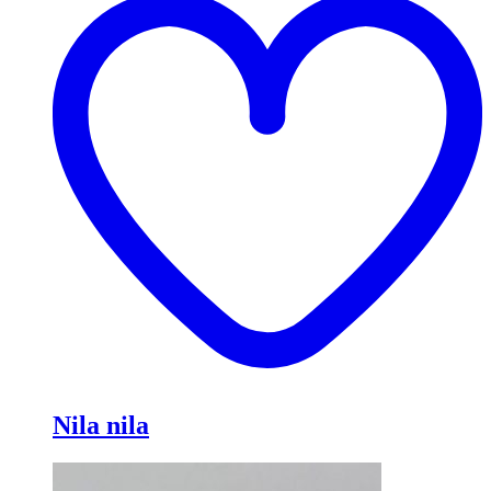
и
Nila nila