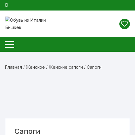
Перейти
к
содержимому
Главная
/
Женское
/
Женские сапоги
/ Сапоги
Сапоги