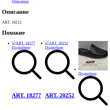
Описание
Описание
ART. 18212
Похожие
Подробнее
Подробнее
Подробнее
Добавить
Добавить
в
в
избранное
избранное
ART. 18277
ART. 20252