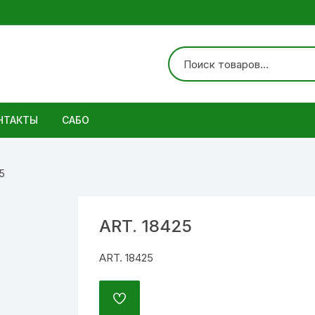
НТАКТЫ
САБО
ботинки
5
ART. 18425
ART. 18425
ДОБАВИТЬ
В