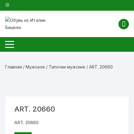
Перейти
к
содержимому
Главная
/
Мужское
/
Тапочки мужские
/ ART. 20660
ART. 20660
ART. 20660