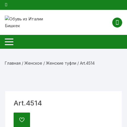
Перейти
к
содержимому
Главная
/
Женское
/
Женские туфли
/ Art.4514
Art.4514
ДОБАВИТЬ
В