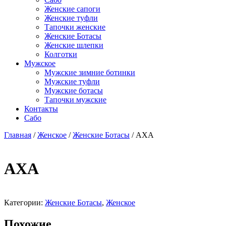
Женские сапоги
Женские туфли
Тапочки женские
Женские Ботасы
Женские шлепки
Колготки
Мужское
Мужские зимние ботинки
Мужские туфли
Мужские ботасы
Тапочки мужские
Контакты
Сабо
Главная
/
Женское
/
Женские Ботасы
/ AXA
AXA
Добавить
в
Категории:
Женские Ботасы
,
Женское
избранное
Похожие