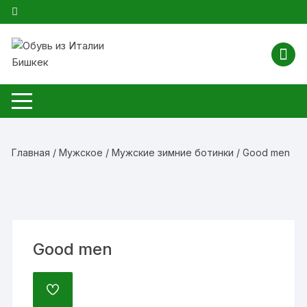
Перейти
к
содержимому
Главная
/
Мужское
/
Мужские зимние ботинки
/ Good men
Good men
ДОБАВИТЬ
В