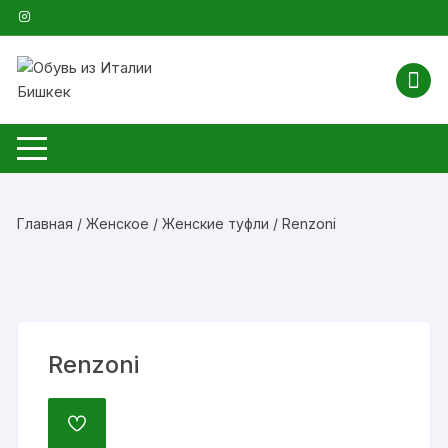
Перейти
к
содержимому
Главная
/
Женское
/
Женские туфли
/ Renzoni
Renzoni
ДОБАВИТЬ
В