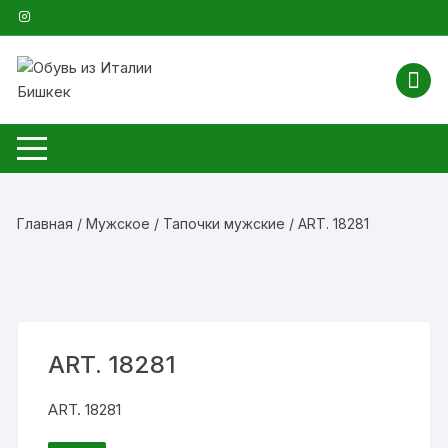
Перейти
к
содержимому
Главная
/
Мужское
/
Тапочки мужские
/ ART. 18281
ART. 18281
ART. 18281