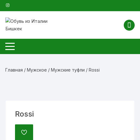
Перейти
к
содержимому
Главная
/
Мужское
/
Мужские туфли
/ Rossi
Rossi
ДОБАВИТЬ
В